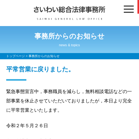
toggl
navig
事務所からのお知らせ
news & topics
トップページ
>
事務所からのお知らせ
平常営業に戻りました。
緊急事態宣言中，事務職員を減らし，無料相談電話などの一
部事業を休止させていただいておりましたが，本日より完全
に平常営業といたします。
令和２年５月２６日