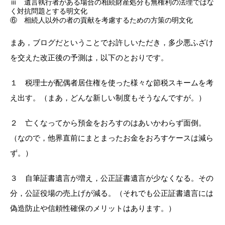
ⅲ 遺言執行者がある場合の相続財産処分も無権利の法理ではな
く対抗問題とする明文化
⑥ 相続人以外の者の貢献を考慮するための方策の明文化
まあ，ブログだということでお許しいただき，多少悪ふざけ
を交えた改正後の予測は，以下のとおりです。
１ 税理士が配偶者居住権を使った様々な節税スキームを考
え出す。（まあ，どんな新しい制度もそうなんですが。）
２ 亡くなってから預金をおろすのはあいかわらず面倒。
（なので，他界直前にまとまったお金をおろすケースは減ら
ず。）
３ 自筆証書遺言が増え，公正証書遺言が少なくなる。その
分，公証役場の売上げが減る。（それでも公正証書遺言には
偽造防止や信頼性確保のメリットはあります。）