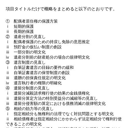
項目タイトルだけで概略をまとめると以下のとおりです。
① 配偶者居住権の保護方策
ⅰ 短期的保護
ⅱ 長期的保護
② 遺産分割の見直し
ⅰ 配偶者保護のための持戻し免除の意思推定
ⅱ 預貯金の仮払い制度の創設
ⅲ 一部分割の明文化
ⅳ 遺産分割前の財産処分の場合の規律明文化
③ 遺言制度の見直し
ⅰ 自筆証書遺言の目録の要件の緩和
ⅱ 自筆証書遺言の保管制度の創設
ⅲ 遺贈の担保責任規定の明文化
ⅳ 遺言執行者の権限の明確化
④ 遺留分制度の見直し
ⅰ 遺留分減殺請求権行使の効果の金銭債権化
ⅱ 遺留分算定方法の特別受益分の減縮等の見直し
ⅲ 遺留分侵害額の算定における債務消滅の規律明文化
⑤ 相続の効力等の見直し
ⅰ 指定相続分も無権利の法理でなく対抗問題とする明文化
ⅱ 相続債権者は指定相続分にかかわらず法定相続分で権利行使
できることの明文化