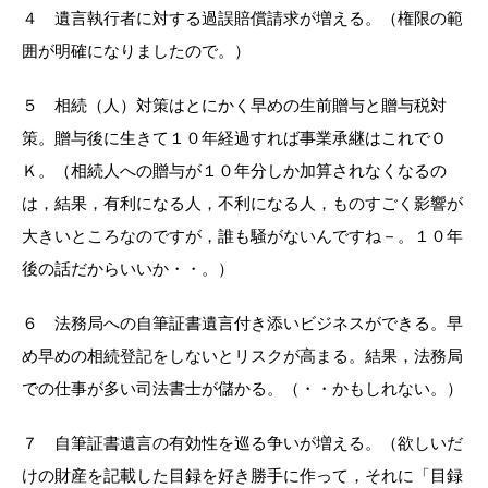
４ 遺言執行者に対する過誤賠償請求が増える。（権限の範
囲が明確になりましたので。）
５ 相続（人）対策はとにかく早めの生前贈与と贈与税対
策。贈与後に生きて１０年経過すれば事業承継はこれでＯ
Ｋ。（相続人への贈与が１０年分しか加算されなくなるの
は，結果，有利になる人，不利になる人，ものすごく影響が
大きいところなのですが，誰も騒がないんですね－。１０年
後の話だからいいか・・。）
６ 法務局への自筆証書遺言付き添いビジネスができる。早
め早めの相続登記をしないとリスクが高まる。結果，法務局
での仕事が多い司法書士が儲かる。（・・かもしれない。）
７ 自筆証書遺言の有効性を巡る争いが増える。（欲しいだ
けの財産を記載した目録を好き勝手に作って，それに「目録