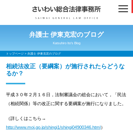
toggl
navig
弁護士 伊東克宏のブログ
Katsuhiro Ito's Blog
トップページ
>
弁護士 伊東克宏のブログ
相続法改正（要綱案）が施行されたらどうな
るか？
平成３０年２月１６日，法制審議会の総会において，「民法
（相続関係）等の改正に関する要綱案が施行になりました。
（詳しくはこちら→
http://www.moj.go.jp/shingi1/shingi04900346.html
）