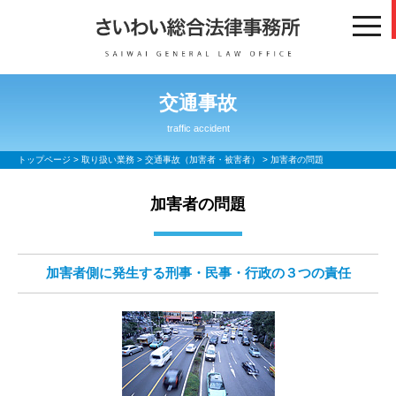
toggl
navig
交通事故
traffic accident
トップページ
>
取り扱い業務
>
交通事故（加害者・被害者）
> 加害者の問題
加害者の問題
加害者側に発生する刑事・民事・行政の３つの責任