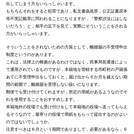
出してしまう方もいらっしゃいます。
もちろんそれをすると犯罪であり，私文書偽造罪，公正証書原本
等不実記載罪に問われることになりますが，「警察沙汰にはしな
いだろう」と，相手の足下を見て，実際にそういうことをされる
方がいらっしゃいます。
そういうことをされないための方策として，離婚届の不受理申出
制度というのがあります。
これは，法律上の根拠があるわけではなく，民事局長通達によっ
て運用されているものですが，本籍地を管轄する市町村の戸籍係
あてに不受理申出をしておくと，届け出から６か月を越えない期
間の範囲で，離婚届を受理しない扱いになります。
郵便でも受け付けてくれますが，所定の用紙があるようなのでそ
れを使用することをおすすめします。
本籍地外の役場でも受け付けをして本籍地の役場へ送ってもらえ
るそうなので，最寄りの役場で用紙をもらって提出するのがよい
のではないでしょうか。
注意すべきは６月という期間でありまして，必要があるなら，６