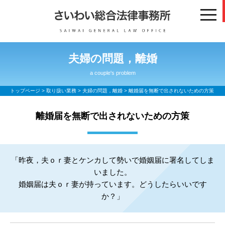
toggl
navig
夫婦の問題，離婚
a couple's problem
トップページ
>
取り扱い業務
>
夫婦の問題，離婚
> 離婚届を無断で出されないための方策
離婚届を無断で出されないための方策
「昨夜，夫ｏｒ妻とケンカして勢いで婚姻届に署名してしま
いました。
婚姻届は夫ｏｒ妻が持っています。どうしたらいいです
か？」